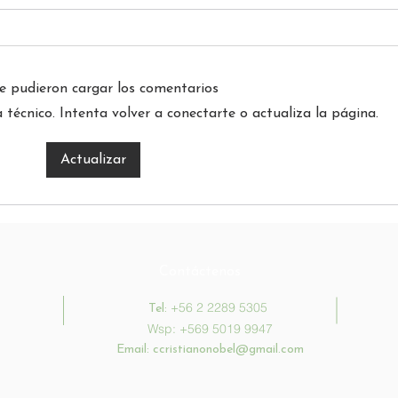
e pudieron cargar los comentarios
écnico. Intenta volver a conectarte o actualiza la página.
Reun
3° Reunión de padres y
Actualizar
apoderados
Contáctenos
+56 2 2289 5305
Tel:
Wsp: +569 5019 9947
Email:
ccristianonobel@gmail.com