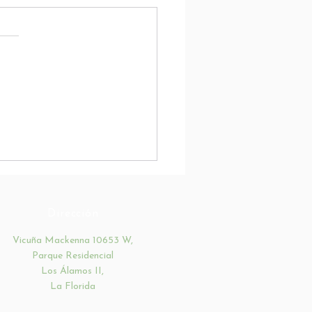
ión de apoderados
Dirección
Vicuña Mackenna 10653 W,
Parque Residencial
Los
Álamos II,
La Florida